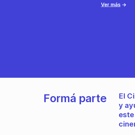
Ver más
→
Formá parte
El C
y ay
este
cine