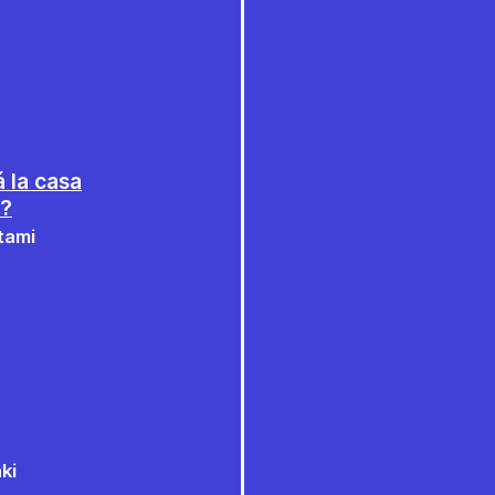
 la casa
o?
tami
ki