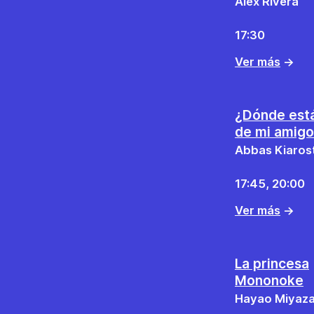
Alex Rivera
17:30
Ver más
→
¿Dónde está
de mi amig
Abbas Kiaros
17:45, 20:00
Ver más
→
La princesa
Mononoke
Hayao Miyaza