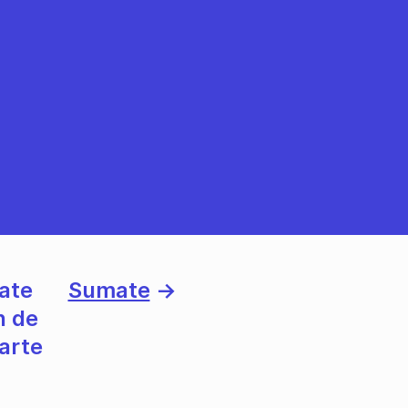
ate
Sumate
→
n de
 arte