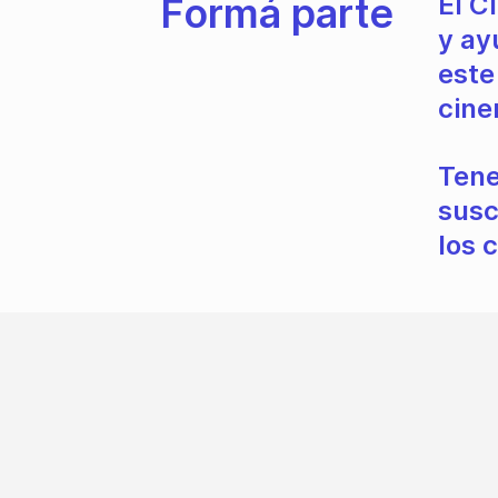
Formá parte
El C
y ay
este
cine
Tene
susc
los 