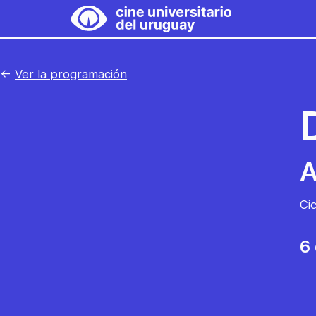
Saltar
al
Cine
contenido
Universitario
←
Ver la programación
del
Uruguay
A
Ci
6