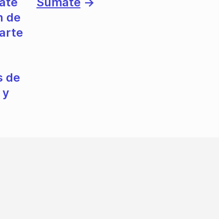
ate
Sumate
→
n de
 arte
s de
 y