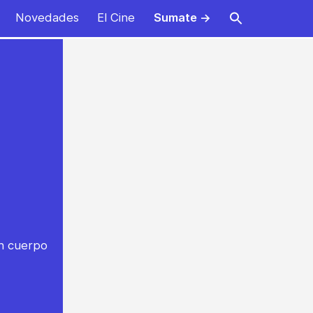
Novedades
El Cine
Sumate →
un cuerpo