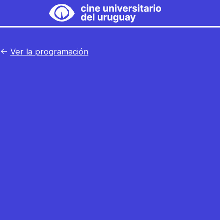
Saltar
al
Cine
contenido
Universitario
←
Ver la programación
del
Uruguay