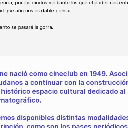
stencia, por los modos mediante los que el poder nos entr
ad que aún nos es dable pensar.
evento se pasará la gorra.
ine nació como cineclub en 1949. Asoci
udanos a continuar con la construcció
 histórico espacio cultural dedicado al
matográfico.
mos disponibles distintas modalidade
ripción, como son los pases periódicos