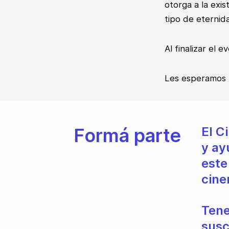
otorga a la exi
tipo de eternid
Al finalizar el 
Les esperamos
Formá parte
El C
y ay
este
cine
Tene
susc