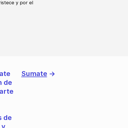
istece y por el
ate
Sumate
→
n de
 arte
s de
 y