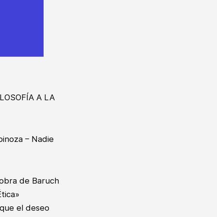
FILOSOFÍA A LA
pinoza – Nadie
a obra de Baruch
tica»
 que el deseo