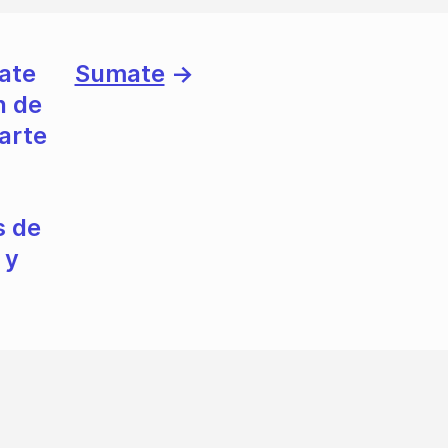
ate
Sumate
→
n de
 arte
s de
 y