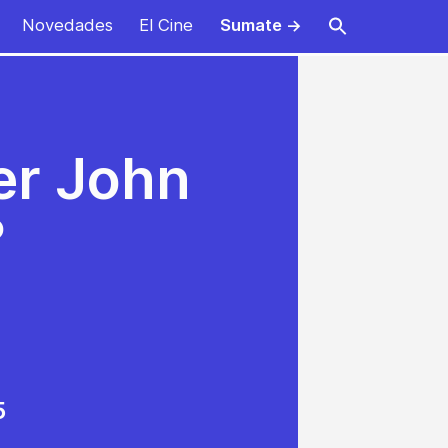
Novedades
El Cine
Sumate →
er John
?
5