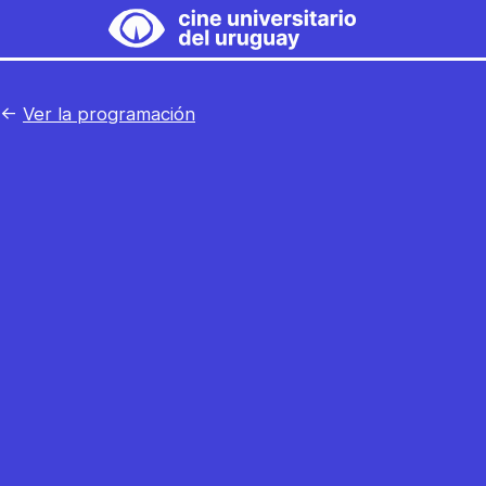
Saltar
al
Cine
contenido
Universitario
←
Ver la programación
del
Uruguay